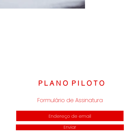
P L A N O P I L O T O
Formulário de Assinatura
Enviar