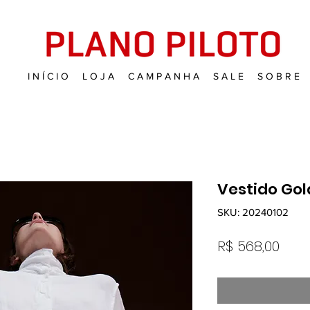
I N Í C I O
L O J A
C A M P A N H A
S A L E
S O B R E
Vestido Gol
SKU: 20240102
Pre
R$ 568,00