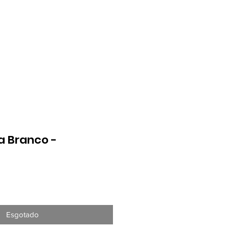
a Branco -
ço
Esgotado