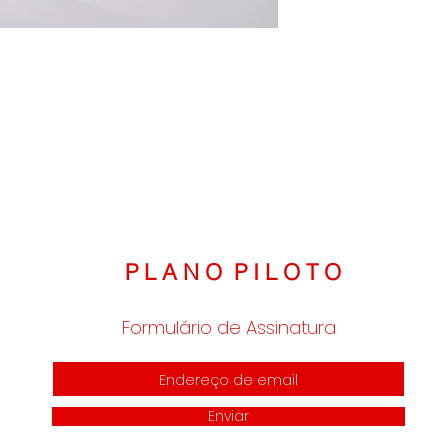
A modelo veste taman
P - Comprimento 92cm /
Cintura Elástico Estica
M - Comprimento 93cm /
Cintura Elástico Estica
G - Comprimento 94cm /
Cintura Elástico Estica
GG - Comprimento 95cm 
Cintura Elástico Estica
P L A N O P I L O T O
Formulário de Assinatura
Enviar