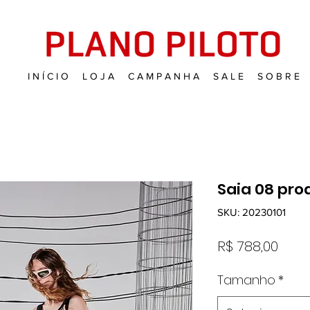
I N Í C I O
L O J A
C A M P A N H A
S A L E
S O B R E
Saia 08 prod
SKU: 20230101
Preç
R$ 788,00
Tamanho
*