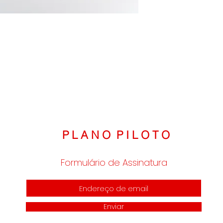
A modelo mede 1,78
Envio**** 10 dias corrido
demanda.
Medidas:
P: Comprimento: 44cm 
M: Comprimento: 45cm 
G: Comprimento: 46cm 
P L A N O P I L O T O
Formulário de Assinatura
Enviar