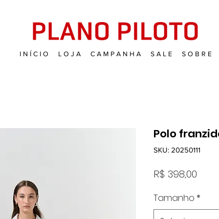
I N Í C I O
L O J A
C A M P A N H A
S A L E
S O B R E
Polo franzi
SKU: 20250111
Preç
R$ 398,00
Tamanho
*