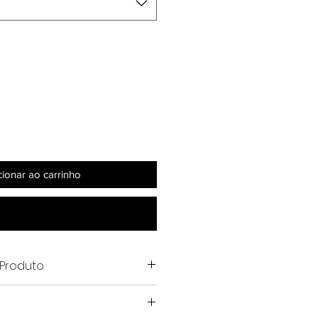
cionar ao carrinho
Comprar
Produto
tável