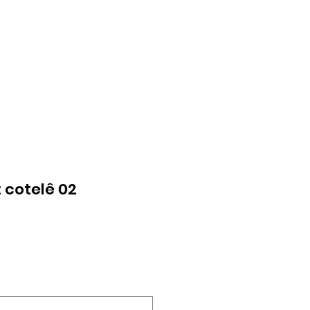
 cotelê 02
ço