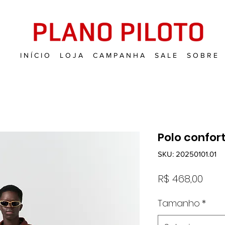
I N Í C I O
L O J A
C A M P A N H A
S A L E
S O B R E
Polo confort
SKU: 20250101.01
Pre
R$ 468,00
Tamanho
*