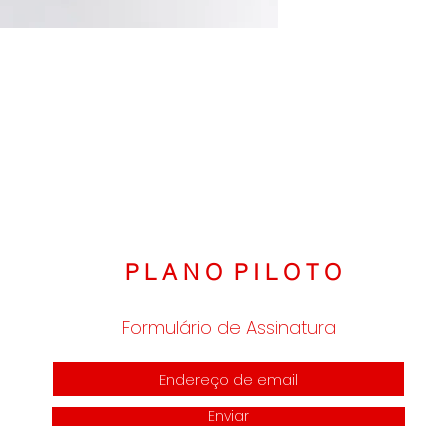
demanda.
Medidas:
P: Comprimento: 62cm 
M: Comprimento: 63cm 
G: Comprimento: 64cm 
P L A N O P I L O T O
Formulário de Assinatura
Enviar