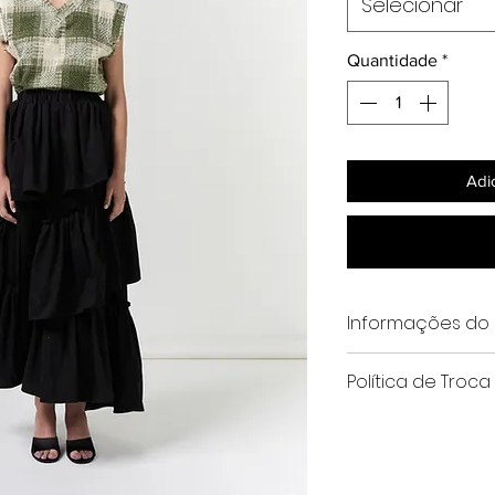
Selecionar
Quantidade
*
Adi
Informações do 
Tecido: 100% algodã
Política de Troca
Modelagem: boxy
Gola V
Trocas e devoluções pod
Acabamentos a fio
recebimento do produto 
Cor: verde e off whit
mail contato@planopilot
A modelo mede 1,78
Envio**** 10 dias corrido