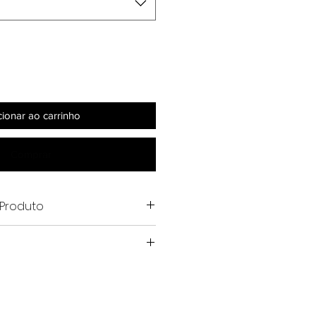
cionar ao carrinho
Comprar
Produto
o rústico
em ser efetuadas até 7 dias após o
através do e-
e
o.co
 e veste tamanho P
s após o pedido. produto feito sob