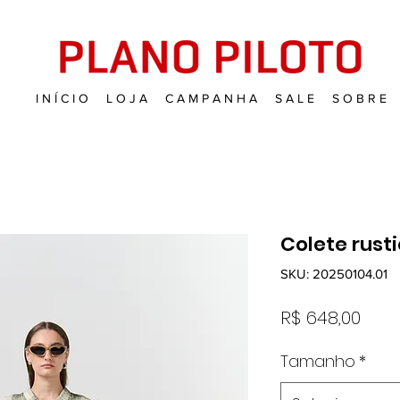
I N Í C I O
L O J A
C A M P A N H A
S A L E
S O B R E
Colete rusti
SKU: 20250104.01
Pre
R$ 648,00
Tamanho
*